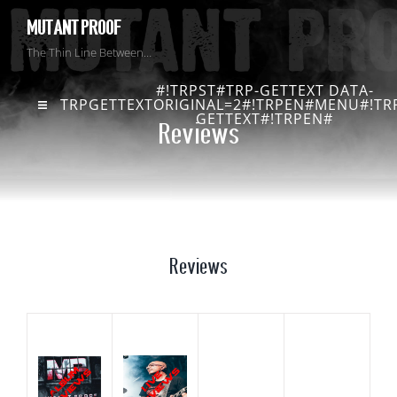
MUTANT PROOF
The Thin Line Between…
#!TRPST#TRP-GETTEXT DATA-
TRPGETTEXTORIGINAL=2#!TRPEN#MENU#!TRP
GETTEXT#!TRPEN#
Reviews
Reviews