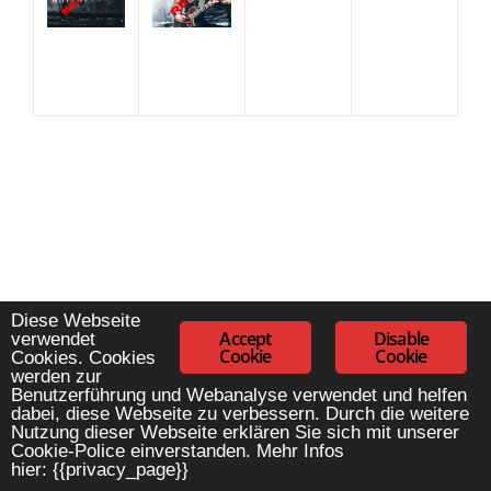
#!trpst#trp-Gettext Data-Trpgettextoriginal=8#!trpen#Copyright
Diese Webseite
Accept
Disable
© 2026
Mutant Proof
|
Datenschutzerklärung
#!trpst#/trp-
verwendet
Cookie
Cookie
Cookies.
Cookies
Gettext#!trpen#
|
Blakely Light #!trpst#trp-Gettext Data-
werden zur
Trpgettextoriginal=9#!trpen#by#!trpst#/trp-
Benutzerführung und Webanalyse verwendet und helfen
Gettext#!trpen#
Catch Themes
dabei, diese Webseite zu verbessern. Durch die weitere
Nutzung dieser Webseite erklären Sie sich mit unserer
Cookie-Police einverstanden. Mehr Infos
hier: {{privacy_page}}