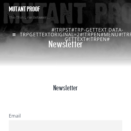
MUTANT PROOF
The Thin Line Between…
#!TRPST#TRP-GETTEXT DATA-
TRPGETTEXTORIGINAL=2#!TRPEN#MENU#!TRP
GETTEXT#!TRPEN#
Newsletter
Newsletter
Email