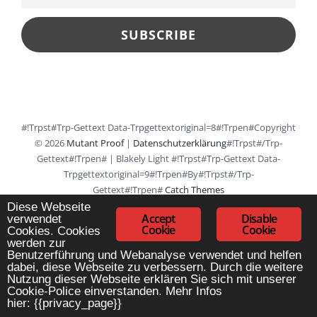
#!trpst#trp-Gettext Data-Trpgettextoriginal=8#!trpen#Copyright
© 2026
Mutant Proof
|
Datenschutzerklärung
#!trpst#/trp-
Gettext#!trpen#
|
Blakely Light #!trpst#trp-Gettext Data-
Trpgettextoriginal=9#!trpen#by#!trpst#/trp-
Gettext#!trpen#
Catch Themes
Diese Webseite
Accept
Disable
verwendet
Cookie
Cookie
Cookies.
Cookies
werden zur
Benutzerführung und Webanalyse verwendet und helfen
dabei, diese Webseite zu verbessern. Durch die weitere
Nutzung dieser Webseite erklären Sie sich mit unserer
Cookie-Police einverstanden. Mehr Infos
hier: {{privacy_page}}