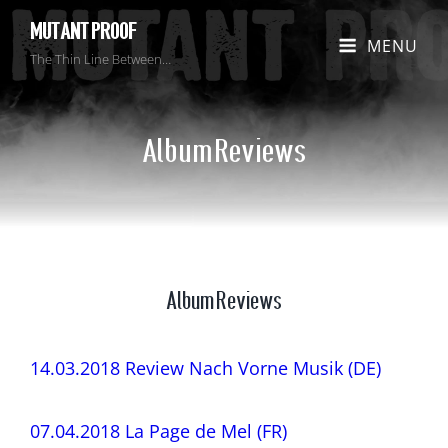
MUTANT PROOF
MENU
The Thin Line Between…
Album Reviews
Album Reviews
14.03.2018 Review Nach Vorne Musik (DE)
07.04.2018 La Page de Mel (FR)